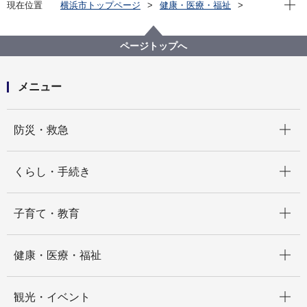
現在位
現在位置
横浜市トップページ
健康・医療・福祉
健康・医療
衛生研究所
検査情報月報
2014年 検査情報月報
検査情報月報2014年10月号
ページトップへ
メニュー
開く
防災・救急
開く
くらし・手続き
開く
子育て・教育
開く
健康・医療・福祉
開く
観光・イベント