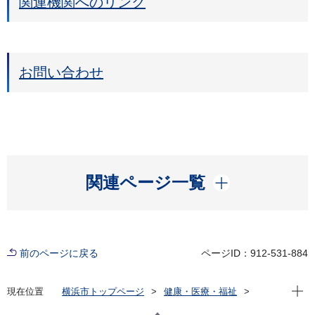
関連機関へのリンク
お問い合わせ
開く
関連ページ一覧
前のページに戻る
ページID：912-531-884
現在位
現在位置
横浜市トップページ
健康・医療・福祉
健康・医療
衛生研究所