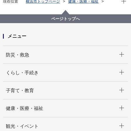
現在位置
横浜市トップページ
健康・医療・福祉
健康・医療
市立病院
採用情報
横浜市看護職員 採用情報
イベント
合同就職説明会 出展情報
ページトップへ
メニュー
開く
防災・救急
開く
くらし・手続き
開く
子育て・教育
開く
健康・医療・福祉
開く
観光・イベント