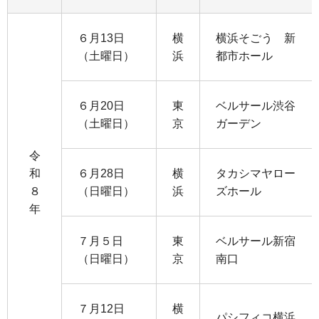
６月13日
横
横浜そごう 新
（土曜日）
浜
都市ホール
６月20日
東
ベルサール渋谷
（土曜日）
京
ガーデン
令
和
６月28日
横
タカシマヤロー
８
（日曜日）
浜
ズホール
年
７月５日
東
ベルサール新宿
（日曜日）
京
南口
７月12日
横
パシフィコ横浜