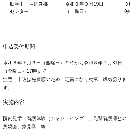
脳卒中・神経脊椎
令和８年９月19日
９時
センター
（土曜日）
0分
申込受付期間
令和８年７月３日（金曜日）９時から令和８年７月31日
（金曜日）17時まで
注意：申込は先着順のため、定員になり次第、締め切りま
す。
実施内容
院内見学、看護体験（シャドーイング）、先輩看護師との
懇親会、寮見学 等