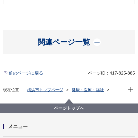
開く
関連ページ一覧
前のページに戻る
ページID：417-825-885
現在位
現在位置
横浜市トップページ
健康・医療・福祉
健康・医療
市立病院
採用情報
横浜市看護職員 採用情報
イベント
秋季オープン・ホスピタル（脳卒中・神経脊椎センタ
ページトップへ
ーのみ）
メニュー