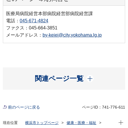
医療局病院経営本部病院経営部病院経営課
電話：
045-671-4824
ファクス：045-664-3851
メールアドレス：
by-keiei@city.yokohama.lg.jp
開く
関連ページ一覧
前のページに戻る
ページID：741-776-611
現在位
現在位置
横浜市トップページ
健康・医療・福祉
健康・医療
市立病院