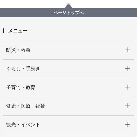
医療局病院経営本部について
横浜市立病院中期経営プラン
ページトップへ
メニュー
開く
防災・救急
開く
くらし・手続き
開く
子育て・教育
開く
健康・医療・福祉
開く
観光・イベント