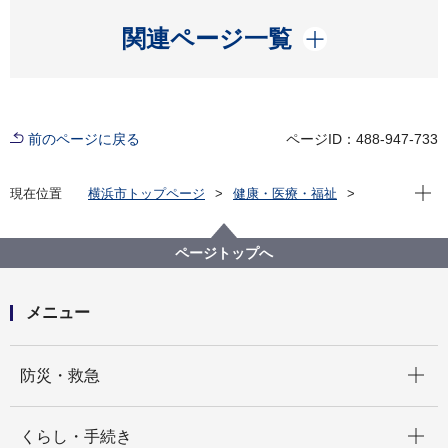
開く
関連ページ一覧
前のページに戻る
ページID：488-947-733
現在位
現在位置
横浜市トップページ
健康・医療・福祉
健康・医療
市立病院
医療局病院経営本部について
医療安全
ページトップへ
メニュー
開く
防災・救急
開く
くらし・手続き