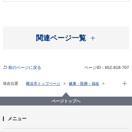
開く
関連ページ一覧
前のページに戻る
ページID：652-818-707
現在位
現在位置
横浜市トップページ
健康・医療・福祉
福祉・介護
生活にお困りの方
生活困窮者自立支援制度
認定就労訓練事業所一覧
ページトップへ
メニュー
開く