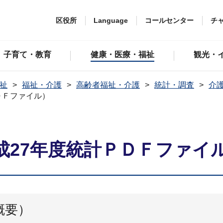
区役所
Language
コールセンター
チ
子育て・教育
健康・医療・福祉
観光・
祉
福祉・介護
高齢者福祉・介護
統計・調査
介
ＤＦファイル）
成27年度統計ＰＤＦファイ
概要）