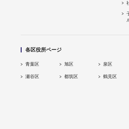
各区役所ページ
青葉区
旭区
泉区
瀬谷区
都筑区
鶴見区