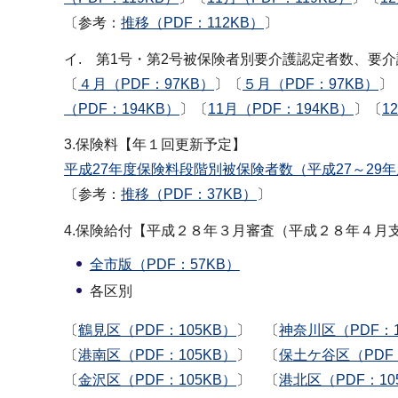
〔参考：
推移（PDF：112KB）
〕
イ. 第1号・第2号被保険者別要介護認定者数、要
〔
４月（PDF：97KB）
〕〔
５月（PDF：97KB）
〕
（PDF：194KB）
〕〔
11月（PDF：194KB）
〕〔
1
3.保険料【年１回更新予定】
平成27年度保険料段階別被保険者数（平成27～29年
〔参考：
推移（PDF：37KB）
〕
4.保険給付【平成２８年３月審査（平成２８年４月
全市版（PDF：57KB）
各区別
〔
鶴見区（PDF：105KB）
〕 〔
神奈川区（PDF：1
〔
港南区（PDF：105KB）
〕 〔
保土ケ谷区（PDF：
〔
金沢区（PDF：105KB）
〕 〔
港北区（PDF：10