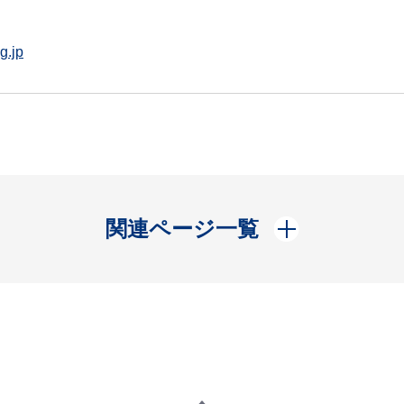
g.jp
開く
関連ページ一覧