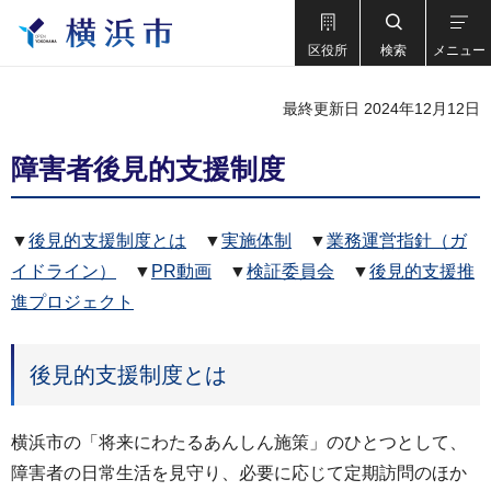
区役所
検索
メニュー
最終更新日 2024年12月12日
障害者後見的支援制度
▼
後見的支援制度とは
▼
実施体制
▼
業務運営指針（ガ
イドライン）
▼
PR動画
▼
検証委員会
▼
後見的支援推
進プロジェクト
後見的支援制度とは
横浜市の「将来にわたるあんしん施策」のひとつとして、
障害者の日常生活を見守り、必要に応じて定期訪問のほか