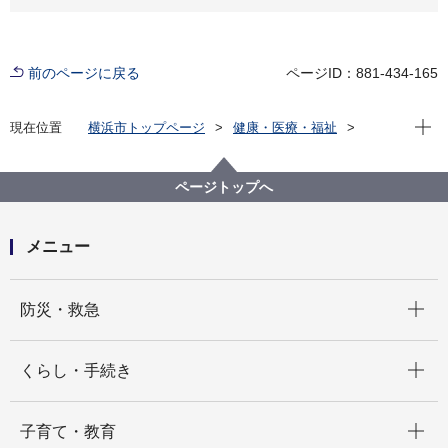
前のページに戻る
ページID：881-434-165
現在位
現在位置
横浜市トップページ
健康・医療・福祉
福祉・介護
障害福祉
審議会等
障害者後見的支援制度
障害者後見的支援制度
ページトップへ
メニュー
開く
防災・救急
開く
くらし・手続き
開く
子育て・教育