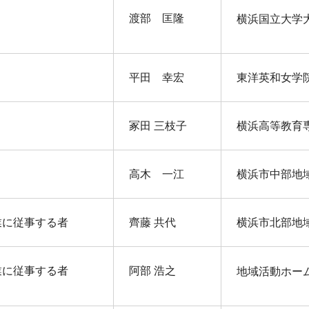
渡部 匡隆
横浜国立大学
平田 幸宏
東洋英和女学
冢田 三枝子
横浜高等教育
高木 一江
横浜市中部地
業に従事する者
齊藤 共代
横浜市北部地
業に従事する者
阿部 浩之
地域活動ホー