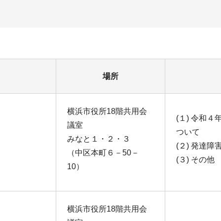
場所
横浜市役所18階共用会
(１) 令和
議室
ついて
みなと１・２・３
(２) 発達
（中区本町６－50－
(３) その他
10）
横浜市役所18階共用会