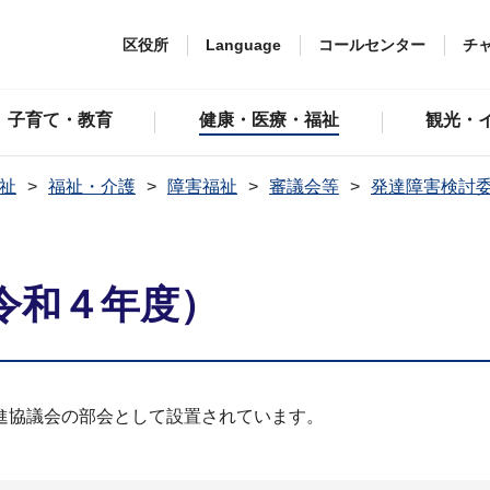
区役所
Language
コールセンター
チ
子育て・教育
健康・医療・福祉
観光・
祉
福祉・介護
障害福祉
審議会等
発達障害検討
令和４年度）
進協議会の部会として設置されています。