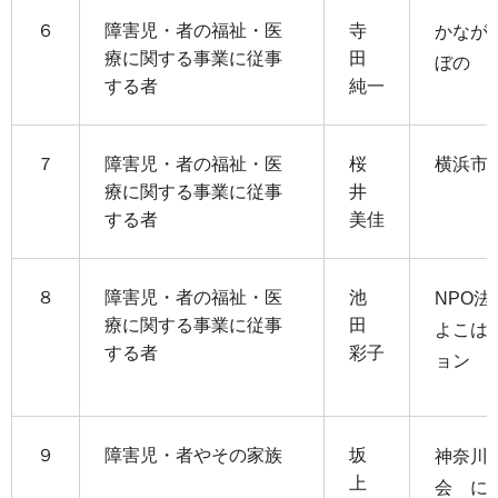
６
障害児・者の福祉・医
寺
かなが
療に関する事業に従事
田
ぼの
する者
純一
７
障害児・者の福祉・医
桜
横浜市
療に関する事業に従事
井
する者
美佳
８
障害児・者の福祉・医
池
NPO
療に関する事業に従事
田
よこは
する者
彩子
ョン
９
障害児・者やその家族
坂
神奈川
上
会 に