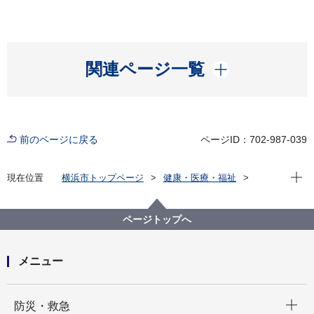
開く
関連ページ一覧
前のページに戻る
ページID：702-987-039
現在位
現在位置
横浜市トップページ
健康・医療・福祉
福祉・介護
障害福祉
審議会等
発達障害検討委員会
発達障害検討委員会（令和３年度）
ページトップへ
メニュー
開く
防災・救急