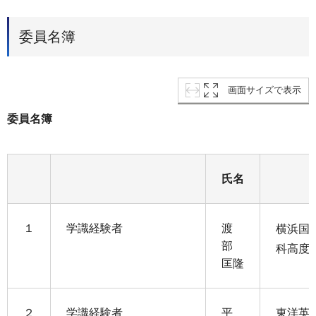
委員名簿
画面サイズで表示
委員名簿
氏名
１
学識経験者
渡
横浜国
部
科高度
匡隆
２
学識経験者
平
東洋英