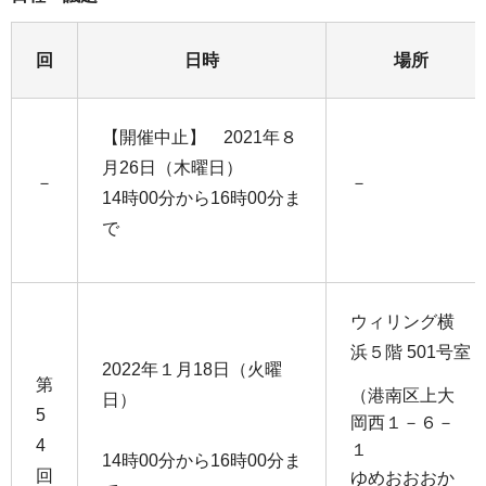
回
日時
場所
【開催中止】 2021年８
月26日（木曜日）
－
－
14時00分から16時00分ま
で
ウィリング横
浜５階 501号室
2022年１月18日（火曜
第
（港南区上大
日）
5
岡西１－６－
4
１
14時00分から16時00分ま
回
ゆめおおおか