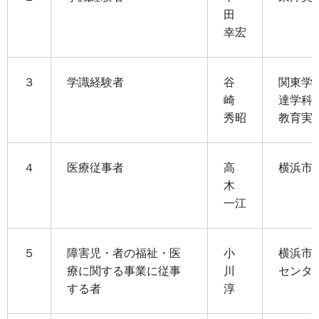
田
幸宏
３
学識経験者
谷
関東学
崎
達学科
秀昭
教育実
４
医療従事者
高
横浜市
木
一江
５
障害児・者の福祉・医
小
横浜市
療に関する事業に従事
川
センタ
する者
淳