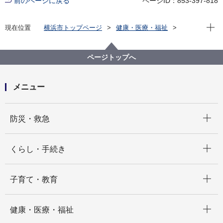
前のページに戻る
ページID：853-397-818
現在位
現在位置
横浜市トップページ
健康・医療・福祉
福祉・介護
障害福祉
障害者差別解消法への対応
事例検索
公共施設
音声・言語・そしゃく機能障害
ページトップへ
メニュー
開く
防災・救急
開く
くらし・手続き
開く
子育て・教育
開く
健康・医療・福祉