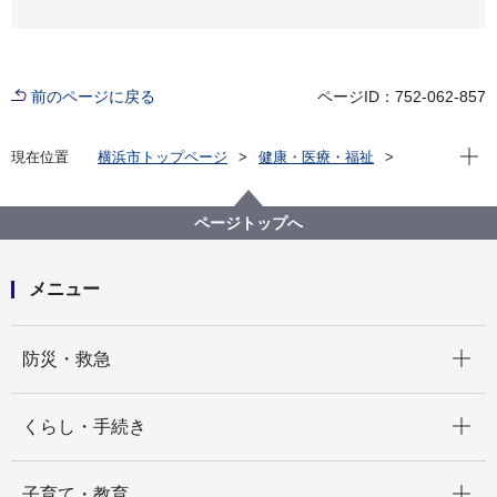
前のページに戻る
ページID：752-062-857
現在位
現在位置
横浜市トップページ
健康・医療・福祉
福祉・介護
障害福祉
障害者差別解消法への対応
事例検索
お店等
その他・無回答
ページトップへ
（障害者差別事例4）不明 お店等
メニュー
開く
防災・救急
開く
くらし・手続き
開く
子育て・教育