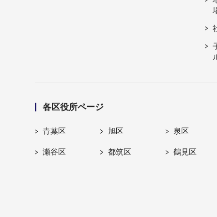
各区役所ページ
青葉区
旭区
泉区
瀬谷区
都筑区
鶴見区