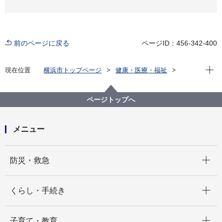
前のページに戻る
ページID：456-342-400
現在位
現在位置
横浜市トップページ
健康・医療・福祉
福祉・介護
障害福祉
障害者差別解消法への対応
事例検索
地域
肢体不自由
（障害者差別事例4）肢体不自由 地域
ページトップへ
メニュー
開く
防災・救急
開く
くらし・手続き
開く
子育て・教育