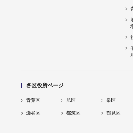
各区役所ページ
青葉区
旭区
泉区
瀬谷区
都筑区
鶴見区