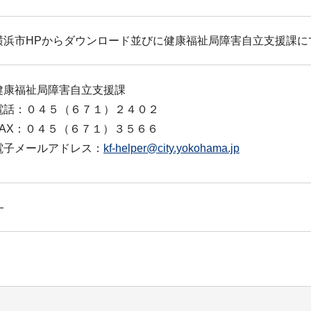
横浜市HPからダウンロード並びに健康福祉局障害自立支援課に
健康福祉局障害自立支援課
電話：０４５（６７１）２４０２
FAX：０４５（６７１）３５６６
電子メールアドレス：
kf-helper@city.yokohama.jp
―