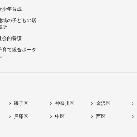
青少年育成
地域の子どもの居
場所
社会的養護
子育て総合ポータ
ル
磯子区
神奈川区
金沢区
戸塚区
中区
西区