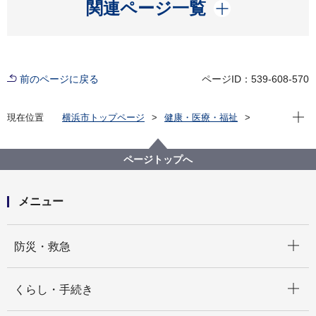
開く
関連ページ一覧
前のページに戻る
ページID：539-608-570
現在位
現在位置
横浜市トップページ
健康・医療・福祉
福祉・介護
福祉のまちづくり
福祉のまちづくり条例・規則
横浜市福祉のまちづくり推進会議について
ページトップへ
メニュー
開く
防災・救急
開く
くらし・手続き