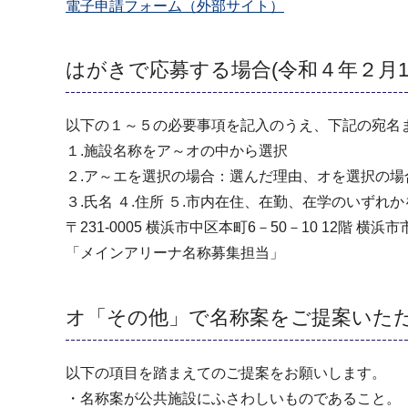
電子申請フォーム（外部サイト）
はがきで応募する場合(令和４年２月1
以下の１～５の必要事項を記入のうえ、下記の宛名
１.施設名称をア～オの中から選択
２.ア～エを選択の場合：選んだ理由、オを選択の場
３.氏名 ４.住所 ５.市内在住、在勤、在学のいずれ
〒231‐0005 横浜市中区本町6－50－10 12階 
「メインアリーナ名称募集担当」
オ「その他」で名称案をご提案いた
以下の項目を踏まえてのご提案をお願いします。
・名称案が公共施設にふさわしいものであること。