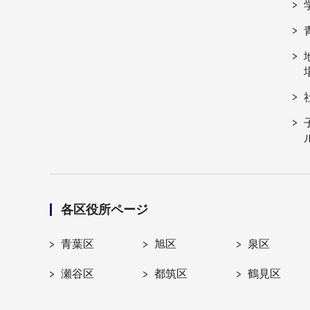
各区役所ページ
青葉区
旭区
泉区
瀬谷区
都筑区
鶴見区