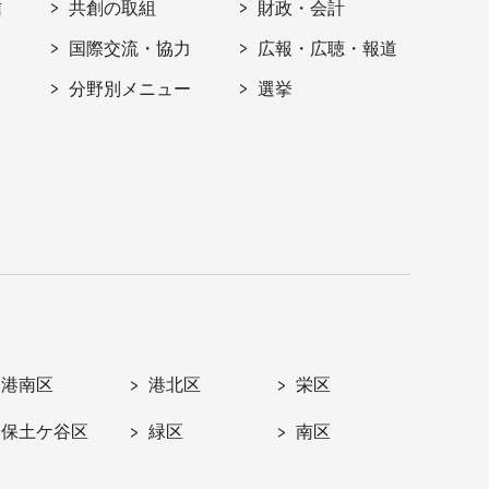
信
共創の取組
財政・会計
国際交流・協力
広報・広聴・報道
分野別メニュー
選挙
港南区
港北区
栄区
保土ケ谷区
緑区
南区