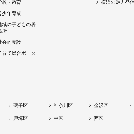
学校・教育
横浜の魅力発
青少年育成
地域の子どもの居
場所
社会的養護
子育て総合ポータ
ル
磯子区
神奈川区
金沢区
戸塚区
中区
西区