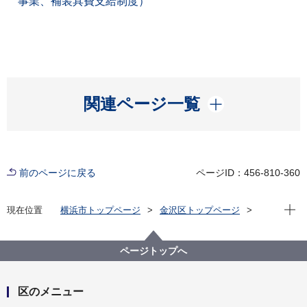
事業、補装具費支給制度）
開く
関連ページ一覧
前のページに戻る
ページID：456-810-360
現在位
現在位置
横浜市トップページ
金沢区トップページ
健康・医療・福祉
福祉・介護
障害福祉
障害福祉に関する金沢区からのお知らせ
障害のある子どもへの支援（18歳未満の方）
ページトップへ
区のメニュー