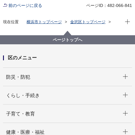
前のページに戻る
ページID：482-066-841
現在位
現在位置
横浜市トップページ
金沢区トップページ
健康・医療・福祉
福祉・介護
障害福祉
障害福祉に関する金沢区からのお知らせ
障害のある子どもへの支援（18歳未満の方）
ページトップへ
手帳交付（身体障害者手帳、愛の手帳）
区のメニュー
開く
防災・防犯
開く
くらし・手続き
開く
子育て・教育
開く
健康・医療・福祉