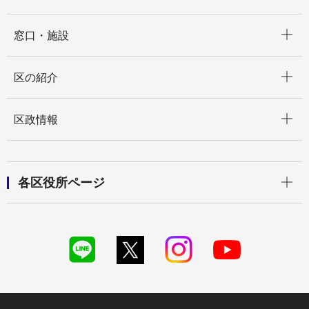
開く
窓口・施設
開く
区の紹介
開く
区政情報
開く
各区役所ページ