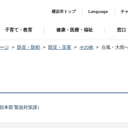
横浜市トップ
Language
チ
子育て・教育
健康・医療・福祉
窓口
ージ
防災・防犯
防災・災害
その他
台風・大雨
括本部 緊急対策課）