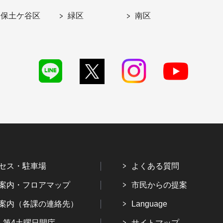
保土ケ谷区
緑区
南区
セス・駐車場
よくある質問
案内・フロアマップ
市民からの提案
案内（各課の連絡先）
Language
・第4土曜日開庁
サイトマップ