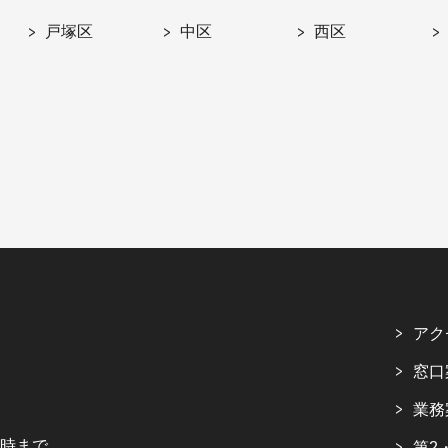
戸塚区
中区
西区
アク
窓口
業務
5時まで
第2