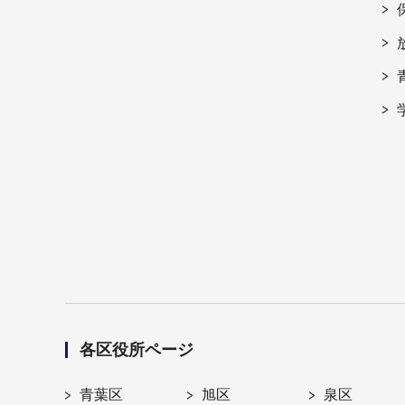
各区役所ページ
青葉区
旭区
泉区