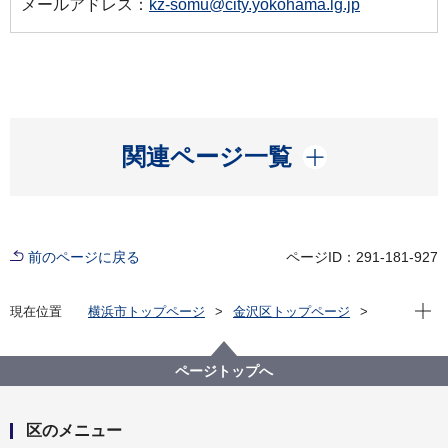
メールアドレス：
kz-somu@city.yokohama.lg.jp
開く
関連ページ一覧
前のページに戻る
ページID：291-181-927
現在位
現在位置
横浜市トップページ
金沢区トップページ
防災・防犯
防災・災害
その他
木造住宅耐震改修促進事業
ページトップへ
区のメニュー