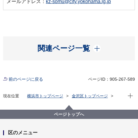
メールアドレス：
kz-somu@city.yokohama.lg.jp
開く
関連ページ一覧
前のページに戻る
ページID：905-267-589
現在位
現在位置
横浜市トップページ
金沢区トップページ
防災・防犯
防災・災害
その他
木造住宅耐震診断士派遣制度
ページトップへ
区のメニュー