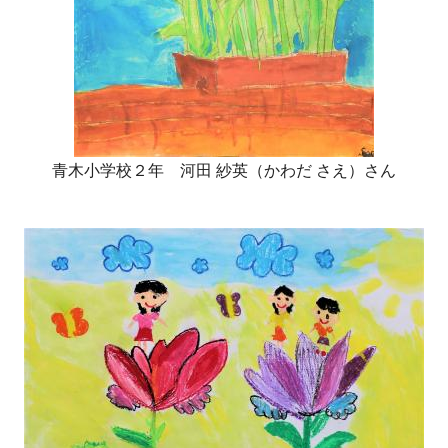
青木小学校２年 河田 紗英（かわだ さえ）さん