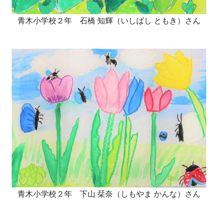
青木小学校２年 石橋 知輝（いしばし ともき）さん
青木小学校２年 下山 栞奈（しもやま かんな）さん