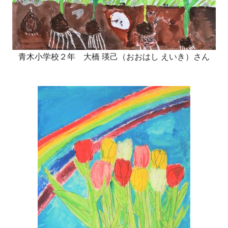
青木小学校２年 大橋 瑛己（おおはし えいき）さん