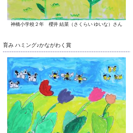
神橋小学校２年 櫻井 結菜（さくらい ゆいな）さん
育み ハミング♪かながわく賞