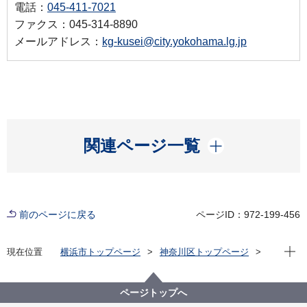
電話：
045-411-7021
ファクス：045-314-8890
メールアドレス：
kg-kusei@city.yokohama.lg.jp
開く
関連ページ一覧
前のページに戻る
ページID：972-199-456
現在位
現在位置
横浜市トップページ
神奈川区トップページ
区の紹介
神奈川区のシンボルマーク・木・花
第30回区の花チューリップ写生画展（令和２年度）
ページトップへ