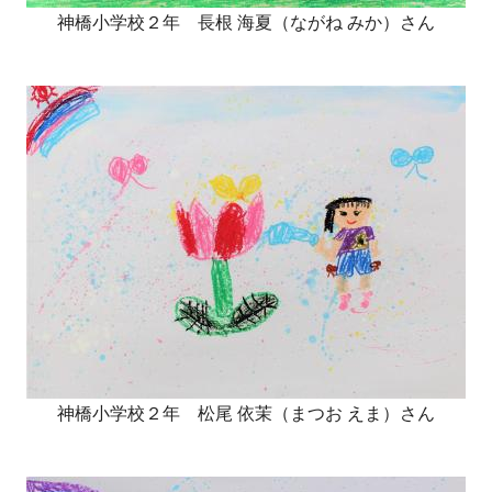
神橋小学校２年 長根 海夏（ながね みか）さん
神橋小学校２年 松尾 依茉（まつお えま）さん