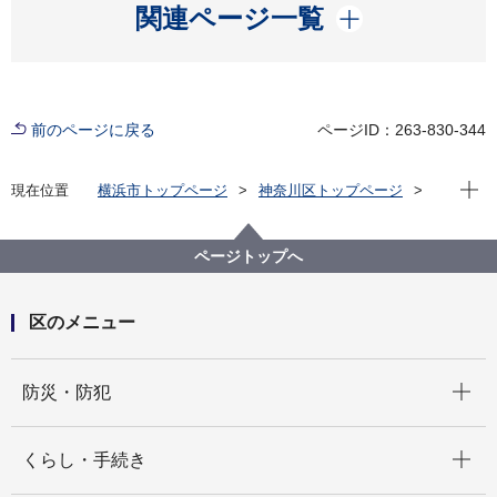
開く
関連ページ一覧
前のページに戻る
ページID：263-830-344
現在位
現在位置
横浜市トップページ
神奈川区トップページ
区の紹介
神奈川区のシンボルマーク・木・花
第29回区の花チューリップ写生画展（令和元年度）
ページトップへ
区のメニュー
開く
防災・防犯
開く
くらし・手続き