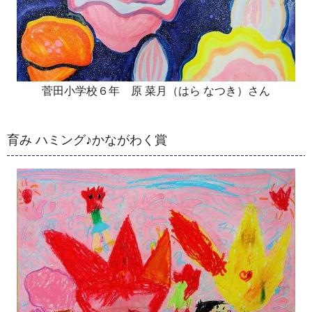
菅田小学校６年 原 菜月（はら なつき）さん
育み ハミング♪かながわく賞