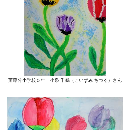
斎藤分小学校５年 小泉 千鶴（こいずみ ちづる）さん