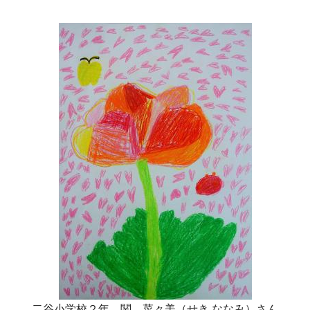
二谷小学校２年 関 菜々美（せき ななみ）さん