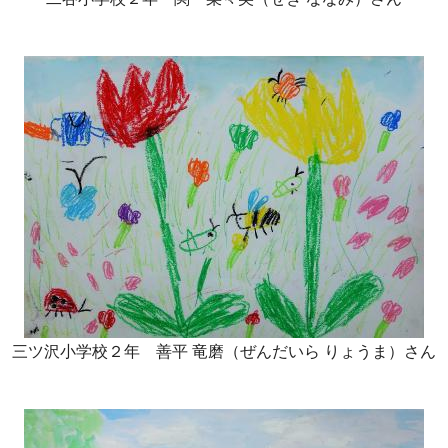
三ツ沢小学校２年 善平 竜磨（ぜんだいら りょうま）さん