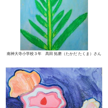
南神大寺小学校３年 髙田 拓磨（たかだ たくま）さん