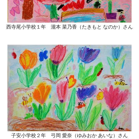
西寺尾小学校１年 瀧本 菜乃香（たきもと なのか）さん
子安小学校２年 弓岡 愛奈（ゆみおか あいな）さん