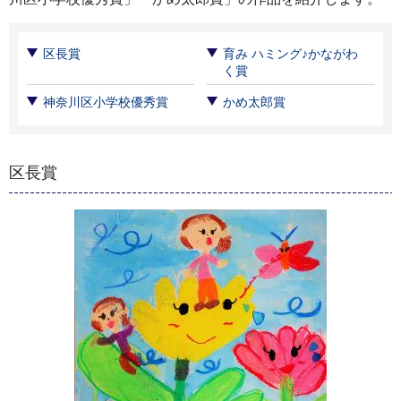
区長賞
育み ハミング♪かながわ
く賞
神奈川区小学校優秀賞
かめ太郎賞
区長賞