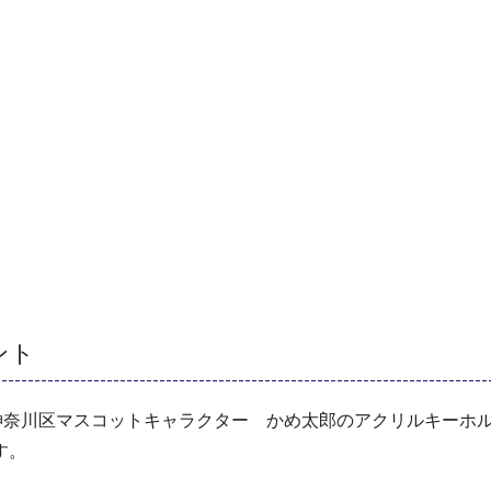
。
ント
に神奈川区マスコットキャラクター かめ太郎のアクリルキーホ
す。