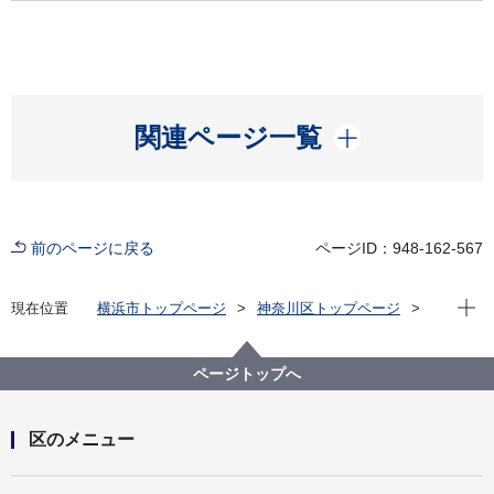
開く
関連ページ一覧
前のページに戻る
ページID：948-162-567
現在位
現在位置
横浜市トップページ
神奈川区トップページ
区政情報
指定管理者制度
区民利用施設の指定管理
指定管理者の公募について
ページトップへ
老人福祉センター横浜市うらしま荘指定管理者（第４
期）の公募について（令和３年度実施）
区のメニュー
開く