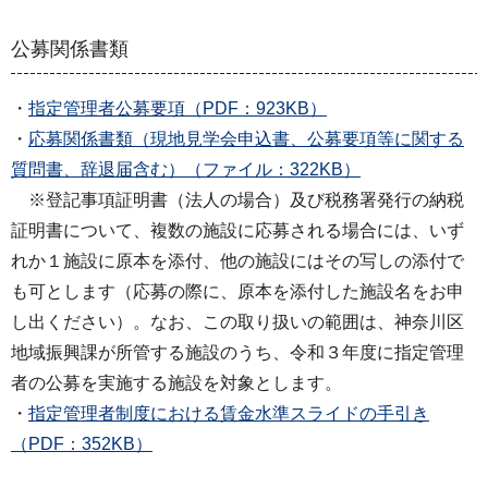
公募関係書類
・
指定管理者公募要項（PDF：923KB）
・
応募関係書類（現地見学会申込書、公募要項等に関する
質問書、辞退届含む）（ファイル：322KB）
※登記事項証明書（法人の場合）及び税務署発行の納税
証明書について、複数の施設に応募される場合には、いず
れか１施設に原本を添付、他の施設にはその写しの添付で
も可とします（応募の際に、原本を添付した施設名をお申
し出ください）。なお、この取り扱いの範囲は、神奈川区
地域振興課が所管する施設のうち、令和３年度に指定管理
者の公募を実施する施設を対象とします。
・
指定管理者制度における賃金水準スライドの手引き
（PDF：352KB）