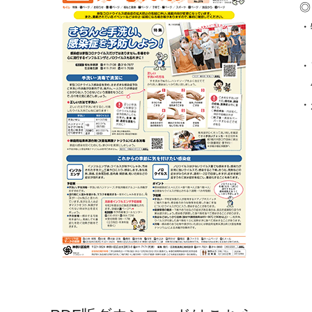
◎
・
「
・
缶
・