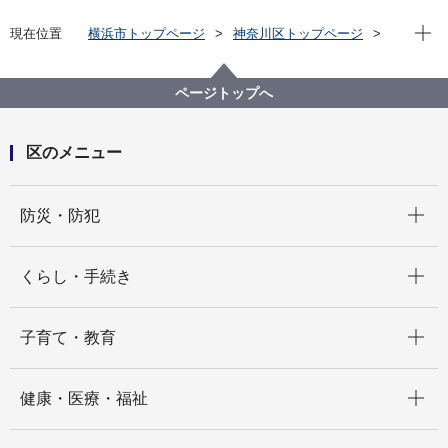
現在位
現在位置
横浜市トップページ
神奈川区トップページ
くらし・手続き
まちづくり・環境
土木事務所
公園
公園愛護会活動支援事業
ページトップへ
区のメニュー
開く
防災・防犯
開く
くらし・手続き
開く
子育て・教育
開く
健康・医療・福祉
開く