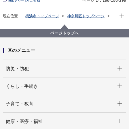
前のページに戻る
ページID：198-156-299
現在位
現在位置
横浜市トップページ
神奈川区トップページ
健康・医療・福祉
健康・医療
健康づくり
神奈川区食生活等改善推進員会
ページトップへ
区のメニュー
開く
防災・防犯
開く
くらし・手続き
開く
子育て・教育
開く
健康・医療・福祉