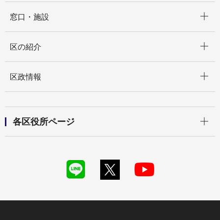
開く
窓口・施設
開く
区の紹介
開く
区政情報
開く
各区役所ページ