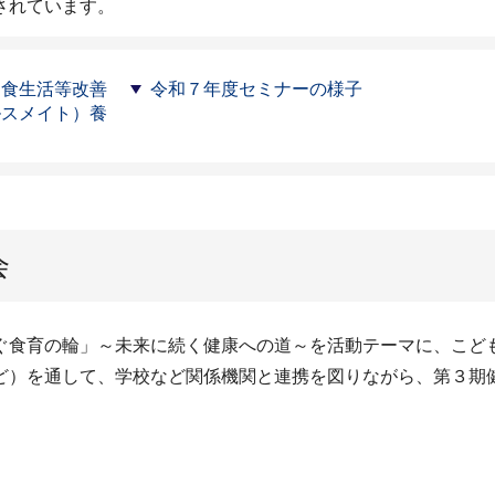
されています。
 食生活等改善
令和７年度セミナーの様子
ルスメイト）養
会
ぐ食育の輪」～未来に続く健康への道～を活動テーマに、こど
ど）を通して、学校など関係機関と連携を図りながら、第３期