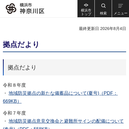
横浜市
検索
メニュー
トップ
最終更新日 2026年8月4日
拠点だより
拠点だより
令和８年度
・
地域防災拠点の新たな備蓄品について(夏号)（PDF：
669KB）
令和７年度
・
地域防災拠点意見交換会と避難所サインの配備について