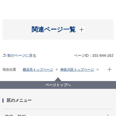
開く
関連ページ一覧
前のページに戻る
ページID：101-644-162
現在位
現在位置
横浜市トップページ
神奈川区トップページ
防災・防犯
防災・災害
神奈川区の避難所
拠点だより
ページトップへ
区のメニュー
開く