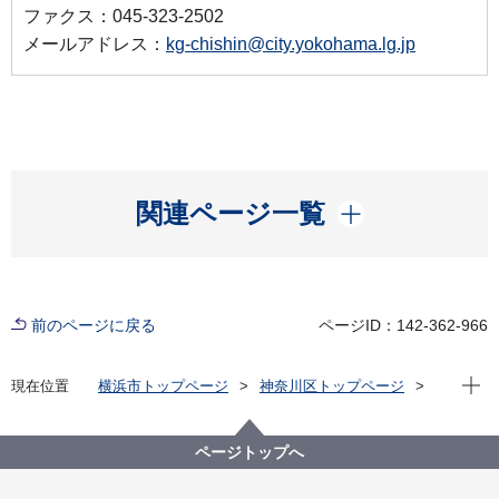
ファクス：045-323-2502
メールアドレス：
kg-chishin@city.yokohama.lg.jp
開く
関連ページ一覧
前のページに戻る
ページID：142-362-966
現在位
現在位置
横浜市トップページ
神奈川区トップページ
防災・防犯
防犯
神奈川区内の犯罪発生状況
ページトップへ