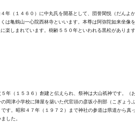
禄４年（１４６０）に中丸氏を開基として、団誉閑悦（だんよ
しくは亀鶴山一心院西林寺といいます。本尊は阿弥陀如来坐像
人に楽しまれています。樹齢５５０年といわれる黒松がありま
文５年（１５３６）創建と伝えられ、祭神は大山祇神です。（
今の岡津小学校に陣屋を築いた代官頭の彦坂小刑部（こぎょう
うです。昭和４７年（１９７２）まで神社の参道は県道から真
いました。