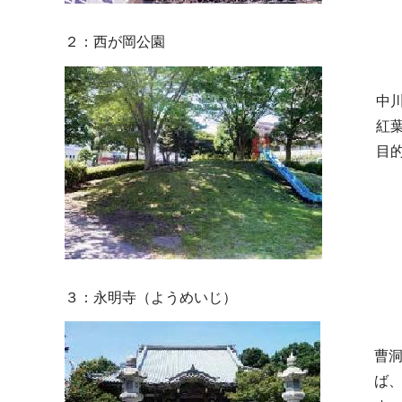
２：西が岡公園
中
紅
目
３：永明寺（ようめいじ）
曹
ば