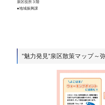
泉区役所３階
●地域振興課
”魅力発見”泉区散策マップ～