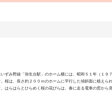
鉄いずみ野線「弥生台駅」のホーム横には、昭和５１年（１９
す。桜は、長さ約２００ｍのホームに平行した傾斜面に植えら
す。はらはらとひらめく桜の花びらは、春に走る電車の窓から