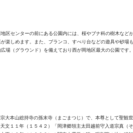
川地区センターの前にある公園内には、桜やブナ科の樹木など
葉が楽しめます。また、ブランコ、すべり台などの遊具や砂場
的広場（グラウンド）を備えており西が岡地区最大の公園です
洞宗大本山総持寺の孫末寺（まごまつじ）で、本尊として聖観
、天文１１年（１５４２）「岡津郷領主太田越前守入道宗真（