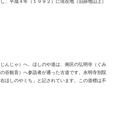
転し、平成４年（１９９２）に現在地（旧跡地山上）
りじんじゃ）へ、ほしのや道は、南区の弘明寺（ぐみ
星の谷観音）へ参詣者が通った古道です。永明寺別院
「右ほしのやミち」と記されています。この道標は不