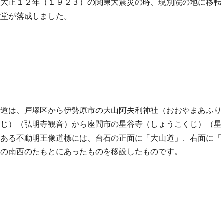
。大正１２年（１９２３）の関東大震災の時、現別院の地に移
諸堂が落成しました。
山道は、戸塚区から伊勢原市の大山阿夫利神社（おおやまあふ
うじ）（弘明寺観音）から座間市の星谷寺（しょうこくじ）（
にある不動明王像道標には、台石の正面に「大山道」、右面に
橋の南西のたもとにあったものを移設したものです。