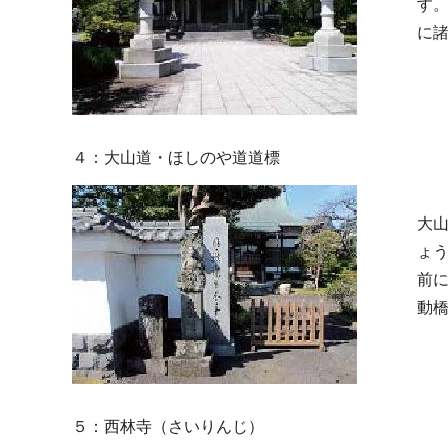
す
に
４：大山道・ほしのや道道標
大
ょ
前
動
５：西林寺（さいりんじ）