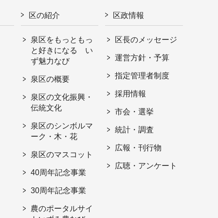
区の紹介
区政情報
泉区をもっともっ
区長のメッセージ
と好きになる い
運営方針・予算
ず魅力なび
指定管理者制度
泉区の概要
採用情報
泉区の文化振興・
伝統文化
市会・選挙
泉区のシンボルマ
統計・調査
ーク・木・花
広報・刊行物
泉区のマスコット
広聴・アンケート
40周年記念事業
30周年記念事業
農のポータルサイ