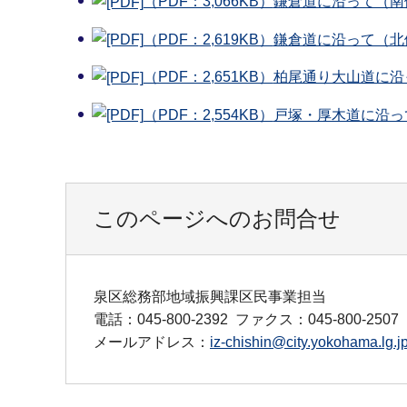
（PDF：3,066KB）
鎌倉道に沿って（南側（
（PDF：2,619KB）
鎌倉道に沿って（北側）
（PDF：2,651KB）
柏尾通り大山道に沿って
（PDF：2,554KB）
戸塚・厚木道に沿って（
このページへのお問合せ
泉区総務部地域振興課区民事業担当
電話：045-800-2392
ファクス：045-800-2507
メールアドレス：
iz-chishin@city.yokohama.lg.j