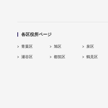
各区役所ページ
青葉区
旭区
泉区
瀬谷区
都筑区
鶴見区