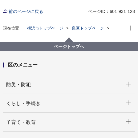
前のページに戻る
ページID：601-931-128
現在位
現在位置
横浜市トップページ
泉区トップページ
区政情報
区長のメッセージ
区長のメッセージ「＃住むなら泉区」（令和５年度）
ページトップへ
13.敬老会
区のメニュー
開く
防災・防犯
開く
くらし・手続き
開く
子育て・教育
開く