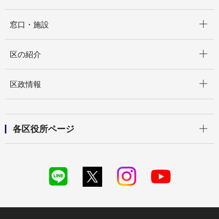
開く
窓口・施設
開く
区の紹介
開く
区政情報
開く
各区役所ページ