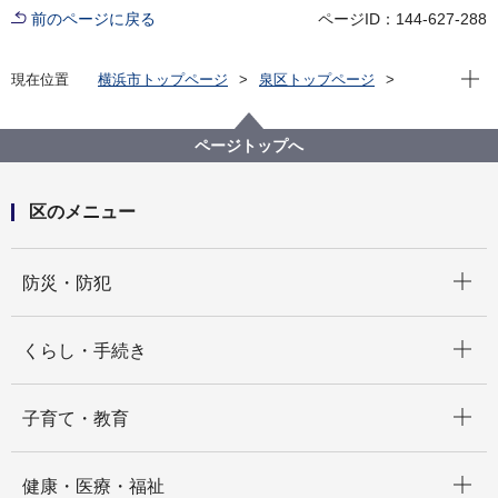
前のページに戻る
ページID：144-627-288
現在位
現在位置
横浜市トップページ
泉区トップページ
区政情報
区長のメッセージ
区長のメッセージ「＃住むなら泉区」（令和５年度）
ページトップへ
07.いっずんカレー
区のメニュー
開く
防災・防犯
開く
くらし・手続き
開く
子育て・教育
開く
健康・医療・福祉