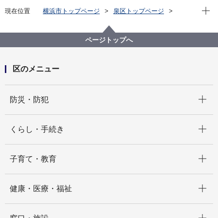
現在位
現在位置
横浜市トップページ
泉区トップページ
区政情報
区長のメッセージ
区長のメッセージ「＃住むなら泉区」（令和５年度）
ページトップへ
09.いっずんカレー2
区のメニュー
開く
防災・防犯
開く
くらし・手続き
開く
子育て・教育
開く
健康・医療・福祉
開く