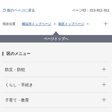
前のページに戻る
ページID：313-811-911
現在位
現在位置
横浜市トップページ
泉区トップページ
くらし・手続き
住まい・暮らし
ペット・動物
飼い犬の登録と狂犬病予防注射
ページトップへ
区のメニュー
開く
防災・防犯
開く
くらし・手続き
開く
子育て・教育
開く