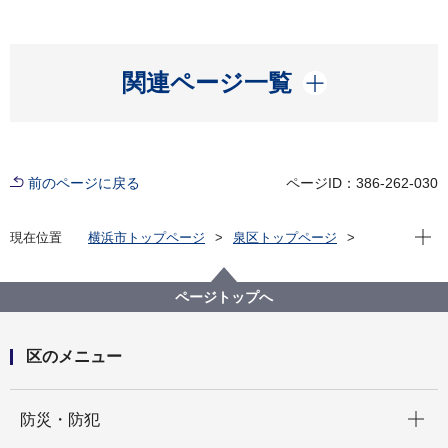
開く
関連ページ一覧
前のページに戻る
ページID：386-262-030
現在位
現在位置
横浜市トップページ
泉区トップページ
くらし・手続き
まちづくり・環境
土木事務所
公園
和泉中央北あやめ公園開園のお知らせ
ページトップへ
区のメニュー
開く
防災・防犯