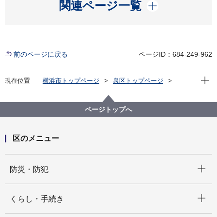
開く
関連ページ一覧
前のページに戻る
ページID：684-249-962
現在位
現在位置
横浜市トップページ
泉区トップページ
くらし・手続き
まちづくり・環境
土木事務所
道路
ページトップへ
区のメニュー
開く
防災・防犯
開く
くらし・手続き