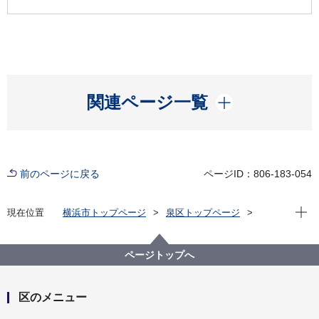
開く
関連ページ一覧
前のページに戻る
ページID：806-183-054
現在位
現在位置
横浜市トップページ
泉区トップページ
くらし・手続き
まちづくり・環境
土木事務所
道路
泉土木事務所 道路の整備
ページトップへ
区のメニュー