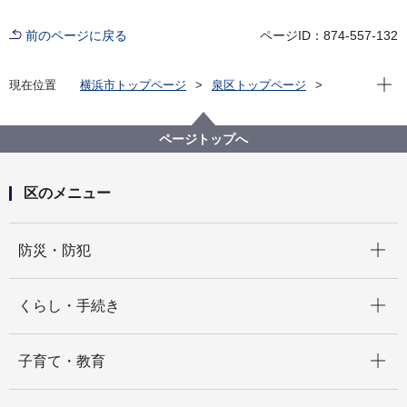
前のページに戻る
ページID：874-557-132
現在位
現在位置
横浜市トップページ
泉区トップページ
くらし・手続き
まちづくり・環境
土木事務所
道路
泉土木事務所 道路自費工事
ページトップへ
区のメニュー
開く
防災・防犯
開く
くらし・手続き
開く
子育て・教育
開く