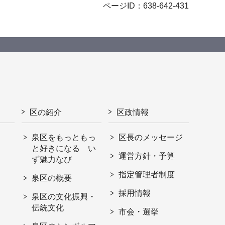
ページID：638-642-431
区の紹介
区政情報
泉区をもっともっ
区長のメッセージ
と好きになる い
運営方針・予算
ず魅力なび
指定管理者制度
泉区の概要
採用情報
泉区の文化振興・
伝統文化
市会・選挙