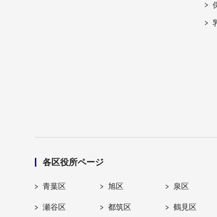
各区役所ページ
青葉区
旭区
泉区
瀬谷区
都筑区
鶴見区