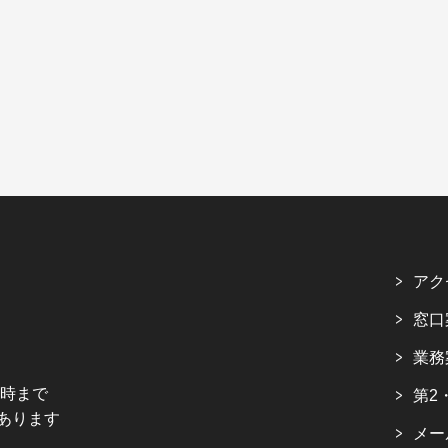
アク
窓口
業務
5時まで
第2
あります
メー