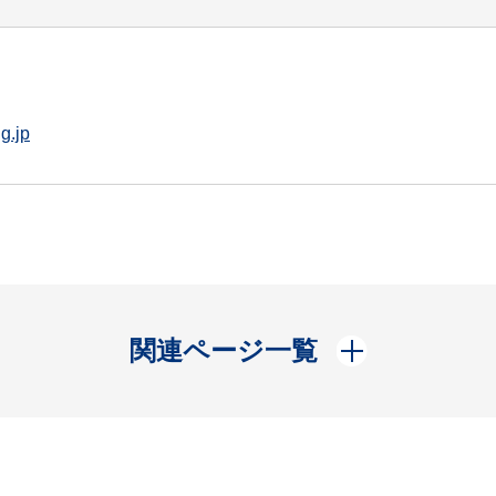
g.jp
開く
関連ページ一覧