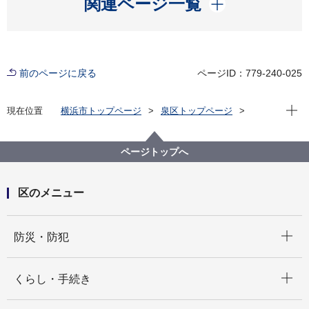
関連ページ一覧
前のページに戻る
ページID：779-240-025
現在位
現在位置
横浜市トップページ
泉区トップページ
健康・医療・福祉
健康・医療
医療
在宅医療
ページトップへ
区のメニュー
開く
防災・防犯
開く
くらし・手続き
開く