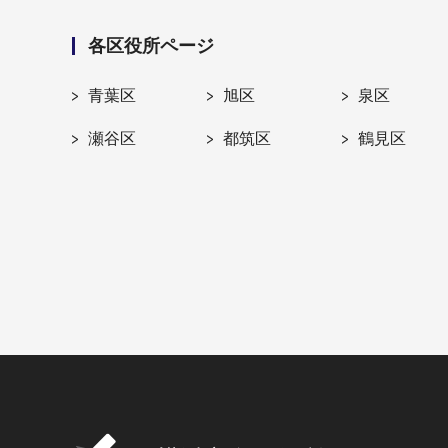
各区役所ページ
青葉区
旭区
泉区
瀬谷区
都筑区
鶴見区