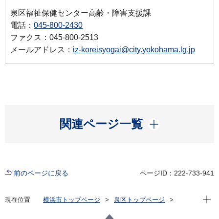
泉区福祉保健センター高齢・障害支援課
電話：
045-800-2430
ファクス：045-800-2513
メールアドレス：
iz-koreisyogai@city.yokohama.lg.jp
開く
関連ページ一覧
前のページに戻る
ページID：222-733-941
現在位
現在位置
横浜市トップページ
泉区トップページ
健康・医療・福祉
福祉・介護
高齢者福祉・介護
介護保険