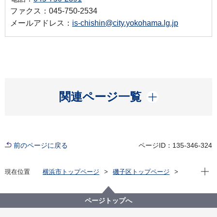
ファクス：045-750-2534
メールアドレス：
is-chishin@city.yokohama.lg.jp
開く
関連ページ一覧
前のページに戻る
ページID：135-346-324
現在位
現在位置
横浜市トップページ
磯子区トップページ
区政情報
広報・刊行物
ISOGOフォトニュース
令和5年度
いそご地域づくり塾２０２３が開催されました
ページトップへ